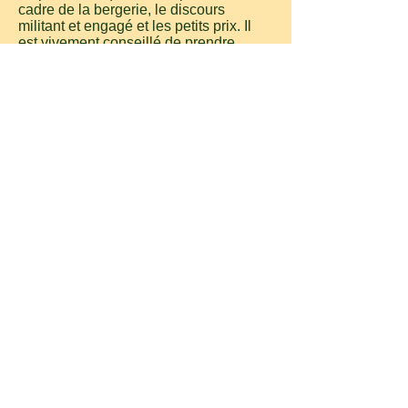
cadre de la bergerie, le discours
militant et engagé et les petits prix. Il
est vivement conseillé de prendre
rendez-vous avant de monter la voir"
Adresse et contacts :
Emilie et
Sébastien
:
732, chemin de la Bergerie
66300 Caixas
06 84 44 11 59