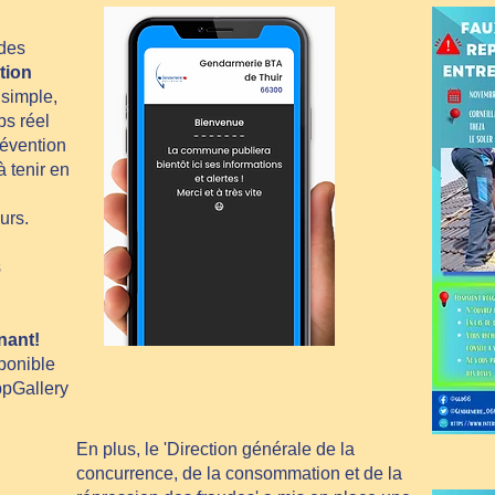
 des
ation
s simple,
ps réel
révention
 tenir en
urs.
s
nant!
ponible
ppGallery
En plus, le 'Direction générale de la
concurrence, de la consommation et de la