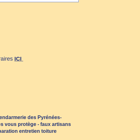
raires
ICI
endarmerie des Pyrénées-
es vous protège - faux artisans
paration entretien toiture