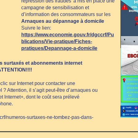
répression des fraudes' a mis en place une
campagne de sensibilisation et
d’information des consommateurs sur les
Arnaques au dépannage à domicile
Suivre le lien:
https://www.economie.gouv.fr/dgccrf/Pu
blications/Vie-pratique/Fiches-
pratiques/Depannage-a-domicile
 surtaxés et abonnements internet
ATTENTION!!!!
ic sur Internet pour contacter une
 ? Attention, il s’agit peut-être d’arnaques ou
 Internet+, dont le coût sera prélevé
éphone.
ccrf/numeros-surtaxes-ne-tombez-pas-dans-