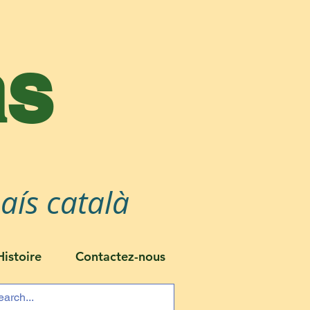
as
aís català
Histoire
Contactez-nous